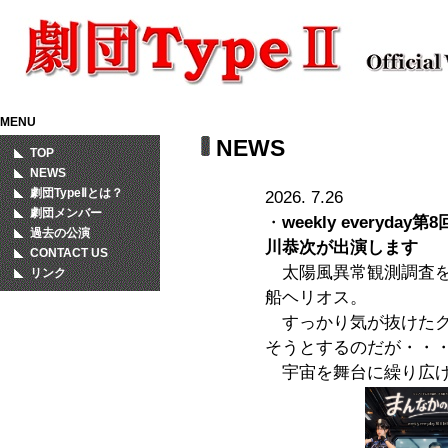
MENU
NEWS
TOP
NEWS
劇団TypeⅡとは？
2026. 7.26
劇団メンバー
・
weekly every
過去の公演
川恭次が出演します
CONTACT US
太陽風異常観測調査を
リンク
船ヘリオス。
すっかり気が抜けたク
そうとするのだが・・
宇宙を舞台に繰り広げ