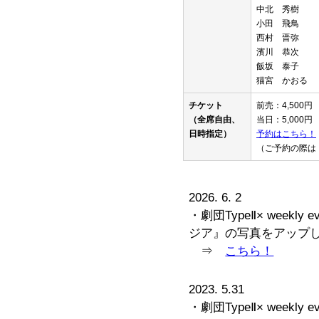
中北 秀樹
小田 飛鳥
西村 晋弥
濱川 恭次
飯坂 泰子
猫宮 かおる
チケット
前売：4,500円
（全席自由、
当日：5,000円
日時指定）
予約はこちら！
（ご予約の際は
2026. 6. 2
・劇団TypeⅡ× week
ジア』の写真をアップ
⇒
こちら！
2023. 5.31
・劇団TypeⅡ× week