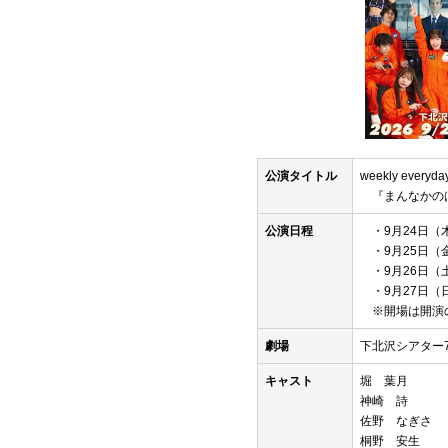
公演タイトル
weekly ever
『まんなかの
公演日程
・9月24日（木
・9月25日（金
・9月26日（土）
・9月27日（日
※開場は開演の
劇場
下北沢シアター
キャスト
堀 葉月
神崎 詩
佐野 なぎさ
桐野 安生